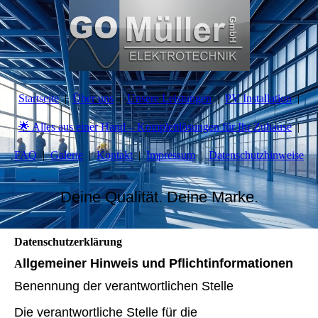
Startseite
Über uns
Unsere Leistungen
PV Installation
🌟 Alles aus einer Hand – Komplettlösungen für Ihr Zuhause
FAQ
Galerie
Kontakt
Impressum
Datenschutzhinweise
Deine Qualität. Deine Marke.
Datenschutzerklärung
llgemeiner Hinweis und Pflichtinformationen
A
Benennung der verantwortlichen Stelle
Die verantwortliche Stelle für die