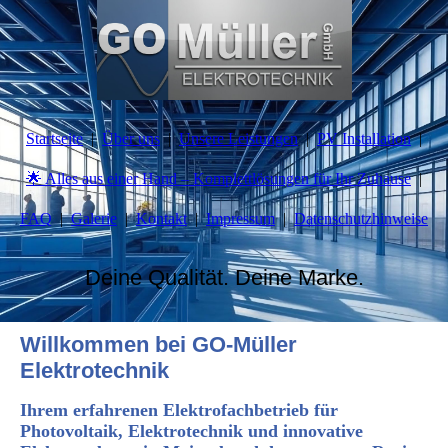
Startseite
Über uns
Unsere Leistungen
PV Installation
🌟 Alles aus einer Hand – Komplettlösungen für Ihr Zuhause
FAQ
Galerie
Kontakt
Impressum
Datenschutzhinweise
Deine Qualität. Deine Marke.
Willkommen bei
GO-Müller
Elektrotechnik
Ihrem erfahrenen Elektrofachbetrieb
für
Photovoltaik, Elektrotechnik und innovative